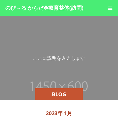
のび～る からだ☘療育整体(訪問)
こ
こ
に
説
明
を
入
力
し
ま
す
。
BLOG
2023年 1月