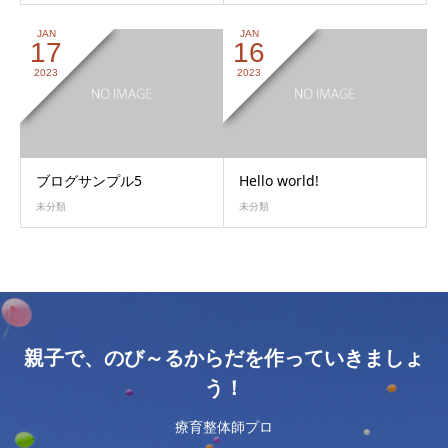
JAN
JAN
17
16
2023
2023
ブログサンプル5
Hello world!
未分類
未分類
親子で、のび～るからだを作っていきましょ
う！
療育整体師プロ